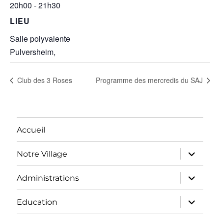
20h00 - 21h30
LIEU
Salle polyvalente
Pulversheim
,
Club des 3 Roses
Programme des mercredis du SAJ
Accueil
ouvrir
Notre Village
le
sous-
menu
ouvrir
Administrations
le
sous-
menu
ouvrir
Education
le
sous-