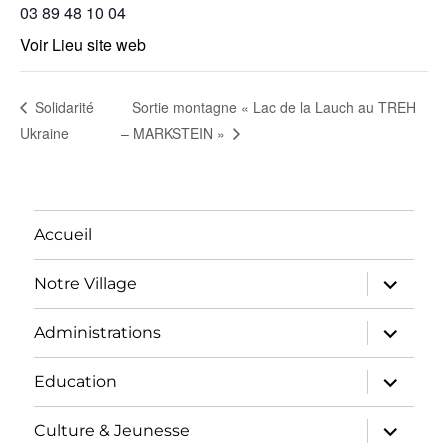
03 89 48 10 04
Voir Lieu site web
Sortie montagne « Lac de la Lauch au TREH
Solidarité
Ukraine
– MARKSTEIN »
Accueil
ouvrir
Notre Village
le
sous-
menu
ouvrir
Administrations
le
sous-
menu
ouvrir
Education
le
sous-
menu
ouvrir
Culture & Jeunesse
le