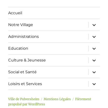
Accueil
ouvrir
Notre Village
le
sous-
menu
ouvrir
Administrations
le
sous-
menu
ouvrir
Education
le
sous-
menu
ouvrir
Culture & Jeunesse
le
sous-
menu
ouvrir
Social et Santé
le
sous-
menu
ouvrir
Loisirs et Services
le
sous-
menu
Ville de Pulversheim
Mentions Légales
Fièrement
propulsé par WordPress