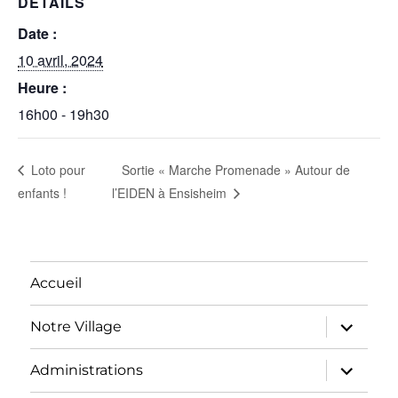
DÉTAILS
Date :
10 avril, 2024
Heure :
16h00 - 19h30
Sortie « Marche Promenade » Autour de
Loto pour
enfants !
l’EIDEN à Ensisheim
Accueil
ouvrir
Notre Village
le
sous-
menu
ouvrir
Administrations
le
sous-