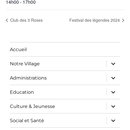
14h00 - 17h00
Club des 3 Roses
Festival des légendes 2024
Accueil
ouvrir
Notre Village
le
sous-
menu
ouvrir
Administrations
le
sous-
menu
ouvrir
Education
le
sous-
menu
ouvrir
Culture & Jeunesse
le
sous-
menu
ouvrir
Social et Santé
le
sous-