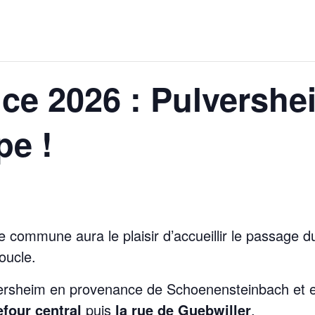
nce 2026 : Pulversh
pe !
re commune aura le plaisir d’accueillir le passage 
oucle.
versheim en provenance de Schoenensteinbach et
efour central
puis
la rue de Guebwiller
.