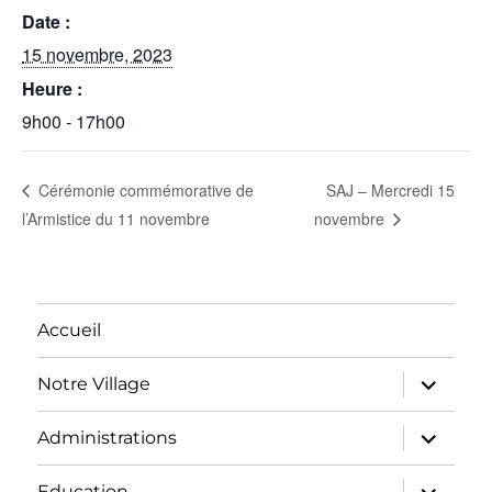
Date :
15 novembre, 2023
Heure :
9h00 - 17h00
SAJ – Mercredi 15
Cérémonie commémorative de
l’Armistice du 11 novembre
novembre
Accueil
ouvrir
Notre Village
le
sous-
menu
ouvrir
Administrations
le
sous-
menu
ouvrir
Education