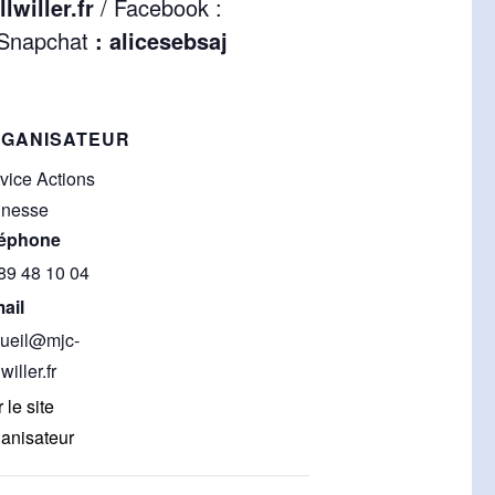
willer.fr
/ Facebook :
 Snapchat
:
alicesebsaj
GANISATEUR
vice Actions
unesse
léphone
89 48 10 04
ail
ueil@mjc-
willer.fr
 le site
anisateur