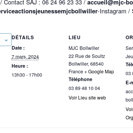
 / Contact SAJ : 06 24 96 23 33 /
accueil@mjc-boll
rviceactionsjeunessemjcbollwiller
-Instagram /
DÉTAILS
LIEU
OR
Date :
MJC Bollwiller
Ser
22 Rue de Soultz
Je
7 mars, 2024
Bollwiller
,
68540
Té
Heure :
France
+ Google Map
03 
13h30 - 17h00
Téléphone
E-m
03 89 48 10 04
acc
Voir Lieu site web
boll
Voir
Org