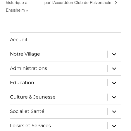
historique à
par l’Accordéon Club de Pulversheim
Ensisheim »
Accueil
ouvrir
Notre Village
le
sous-
menu
ouvrir
Administrations
le
sous-
menu
ouvrir
Education
le
sous-
menu
ouvrir
Culture & Jeunesse
le
sous-
menu
ouvrir
Social et Santé
le
sous-
menu
ouvrir
Loisirs et Services
le